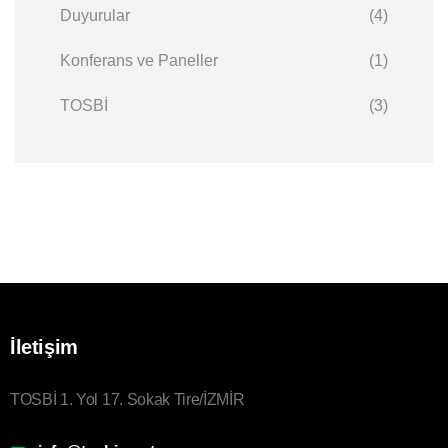
Duyurular
(4)
Konferans ve Paneller
(1)
TOSBİ
(3)
İletişim
TOSBİ 1. Yol 17. Sokak Tire/İZMİR