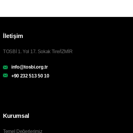
İletişim
TOSBİ 1. Yol 17. Sokak Tire/İZMİR
info@tosbi.org.tr
+90 232 513 50 10
Kurumsal
Temel Değerlerimiz