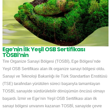
Ege’nin İlk Yeşil OSB Sertifikası
TOSBİ’nin
Tire Organize Sanayi Bölgesi (TOSBİ), Ege Bölgesi’nde
Yeşil OSB Sertifikası alan ilk organize sanayi bölgesi oldu.
Sanayi ve Teknoloji Bakanlığı ile Türk Standartları Enstitüsü
(TSE) tarafından yürütülen süreci başarıyla tamamlayan
TOSBİ, sanayide sürdürülebilir dönüşümün öncüsü olmayı
başardı. İzmir ve Ege’nin Yeşil OSB Sertifikası alan ilk
sanayi bölgesi unvanını kazanan TOSBİ, sanayide çevre