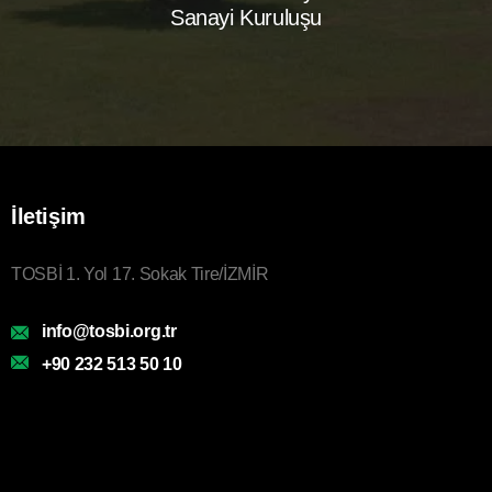
Sanayi Kuruluşu
İletişim
TOSBİ 1. Yol 17. Sokak Tire/İZMİR
info@tosbi.org.tr
+90 232 513 50 10