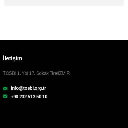
İletişim
TOSBİ 1. Yol 17. Sokak Tire/İZMİR
info@tosbi.org.tr
+90 232 513 50 10