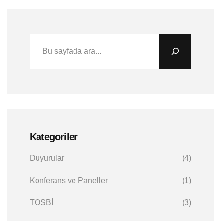
Kategoriler
Duyurular
(4)
Konferans ve Paneller
(1)
TOSBİ
(3)